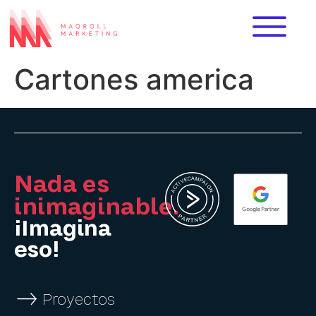
Cartones america
Nada es
inimaginable.
¡Imagina
eso!
Proyectos