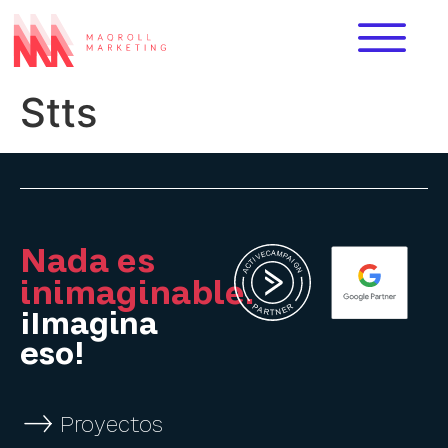
Stts
Nada es
inimaginable.
¡Imagina
eso!
Proyectos