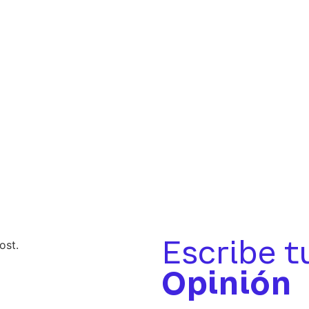
Escribe t
ost.
Opinión